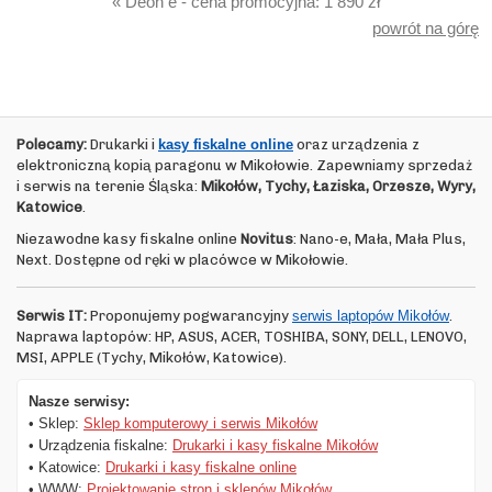
« Deon e - cena promocyjna: 1 890 zł
powrót na górę
Polecamy:
Drukarki i
kasy fiskalne online
oraz urządzenia z
elektroniczną kopią paragonu w Mikołowie. Zapewniamy sprzedaż
i serwis na terenie Śląska:
Mikołów, Tychy, Łaziska, Orzesze, Wyry,
Katowice
.
Niezawodne kasy fiskalne online
Novitus
: Nano-e, Mała, Mała Plus,
Next. Dostępne od ręki w placówce w Mikołowie.
Serwis IT:
Proponujemy pogwarancyjny
serwis laptopów Mikołów
.
Naprawa laptopów: HP, ASUS, ACER, TOSHIBA, SONY, DELL, LENOVO,
MSI, APPLE (Tychy, Mikołów, Katowice).
Nasze serwisy:
• Sklep:
Sklep komputerowy i serwis Mikołów
• Urządzenia fiskalne:
Drukarki i kasy fiskalne Mikołów
• Katowice:
Drukarki i kasy fiskalne online
• WWW:
Projektowanie stron i sklepów Mikołów