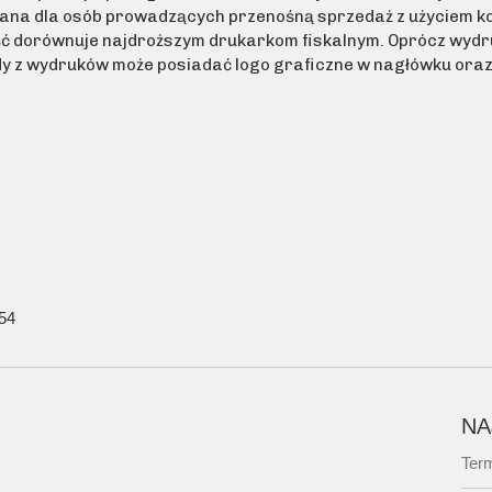
na dla osób prowadzących przenośną sprzedaż z użyciem kom
ść dorównuje najdroższym drukarkom fiskalnym. Oprócz wydr
Każdy z wydruków może posiadać logo graficzne w nagłówku or
:54
NA
Term