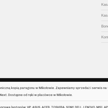
Kasa
Kas
Bono
Kon
oniczną kopią paragonu w Mikołowie. Zapewniamy sprzedaż i serwis na 
, Next. Dostępne od ręki w placówce w Mikołowie.
Naprawa laptopów: HP, ASUS, ACER, TOSHIBA, SONY, DELL, LENOVO, MSI, AP