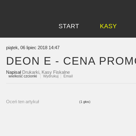
START
KASY
piątek, 06 lipiec 2018 14:47
DEON E - CENA PROMO
Napisał
Drukarki, Kasy Fiskalne
wielkość czcionki
Wydrukuj
Email
Oceń ten artykuł
(1 głos)