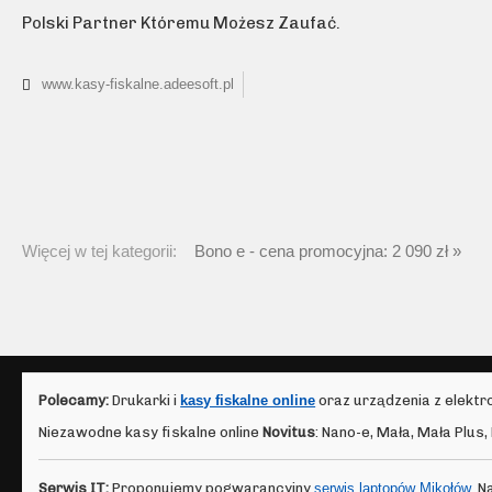
Polski Partner Któremu Możesz Zaufać.
www.kasy-fiskalne.adeesoft.pl
Więcej w tej kategorii:
Bono e - cena promocyjna: 2 090 zł »
Polecamy:
Drukarki i
kasy fiskalne online
oraz urządzenia z elektr
Niezawodne kasy fiskalne online
Novitus
: Nano-e, Mała, Mała Plus
Serwis IT:
Proponujemy pogwarancyjny
serwis laptopów Mikołów
. 