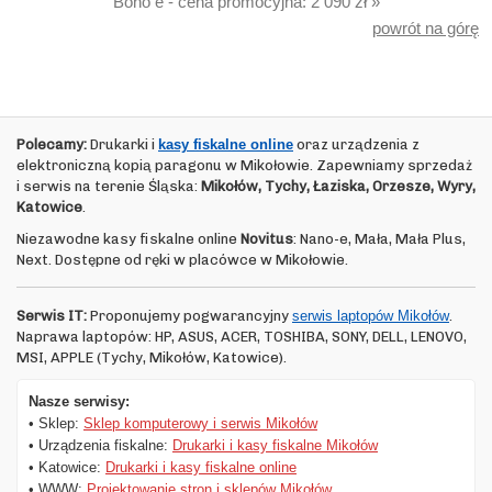
Bono e - cena promocyjna: 2 090 zł »
powrót na górę
Polecamy:
Drukarki i
kasy fiskalne online
oraz urządzenia z
elektroniczną kopią paragonu w Mikołowie. Zapewniamy sprzedaż
i serwis na terenie Śląska:
Mikołów, Tychy, Łaziska, Orzesze, Wyry,
Katowice
.
Niezawodne kasy fiskalne online
Novitus
: Nano-e, Mała, Mała Plus,
Next. Dostępne od ręki w placówce w Mikołowie.
Serwis IT:
Proponujemy pogwarancyjny
serwis laptopów Mikołów
.
Naprawa laptopów: HP, ASUS, ACER, TOSHIBA, SONY, DELL, LENOVO,
MSI, APPLE (Tychy, Mikołów, Katowice).
Nasze serwisy:
• Sklep:
Sklep komputerowy i serwis Mikołów
• Urządzenia fiskalne:
Drukarki i kasy fiskalne Mikołów
• Katowice:
Drukarki i kasy fiskalne online
• WWW:
Projektowanie stron i sklepów Mikołów