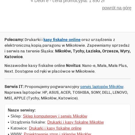
« Deon e - cena promocyjna: 1 890 zł
powrót na górę
Polecamy:
Drukarki i
kasy fiskalne online
oraz urządzenia z
elektroniczną kopią paragonu w Mikołowie. Zapewniamy sprzedaż
i serwis na terenie Śląska:
Mikołów, Tychy, Łaziska, Orzesze, Wyry,
Katowice
.
Niezawodne kasy fiskalne online
Novitus
: Nano-e, Mała, Mała Plus,
Next. Dostępne od ręki w placówce w Mikołowie.
Serwis IT:
Proponujemy pogwarancyjny
serwis laptopów Mikołów
.
Naprawa laptopów: HP, ASUS, ACER, TOSHIBA, SONY, DELL, LENOVO,
MSI, APPLE (Tychy, Mikołów, Katowice).
Nasze serwisy:
• Sklep:
Sklep komputerowy i serwis Mikołów
• Urządzenia fiskalne:
Drukarki i kasy fiskalne Mikołów
• Katowice:
Drukarki i kasy fiskalne online
• WWW:
Projektowanie stron i sklepów Mikołów